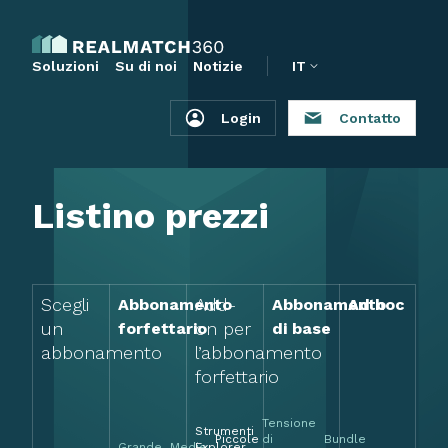
Soluzioni
Su di noi
Notizie
IT
Login
Contatto
Listino prezzi
Scegli
Add-
Abbonamento
Abbonamento
Ad hoc
un
on per
forfettario
di base
abbonamento
l’abbonamento
forfettario
Tensione
Strumenti
Piccole
di
Bundle
Grande
Medie
Explorer