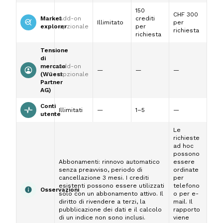
150
CHF 300
Market
Add-on
crediti
Illimitato
per
explorer
opzionale
per
richiesta
richiesta
Tensione
di
mercato
Add-on
—
—
—
(Wüest
opzionale
Partner
AG)
Conti
Illimitati
—
1–5
—
utente
Le
richieste
ad hoc
possono
Abbonamenti: rinnovo automatico
essere
senza preavviso, periodo di
ordinate
cancellazione 3 mesi. I crediti
per
esistenti possono essere utilizzati
telefono
Osservazioni
solo con un abbonamento attivo. Il
o per e-
diritto di rivendere a terzi, la
mail. Il
pubblicazione dei dati e il calcolo
rapporto
di un indice non sono inclusi.
viene