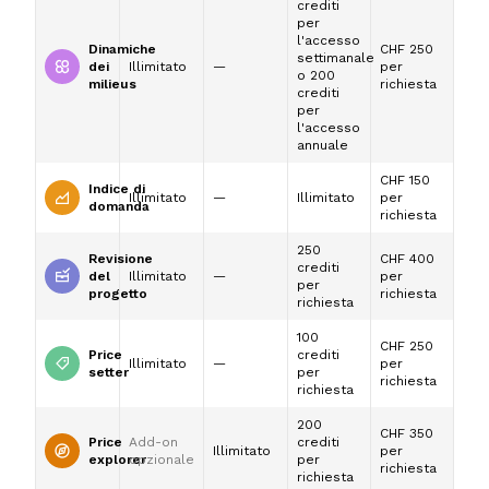
crediti
per
l'accesso
Dinamiche
CHF 250
settimanale
dei
Illimitato
—
per
o 200
milieus
richiesta
crediti
per
l'accesso
annuale
CHF 150
Indice di
Illimitato
—
Illimitato
per
domanda
richiesta
250
Revisione
CHF 400
crediti
del
Illimitato
—
per
per
progetto
richiesta
richiesta
100
CHF 250
Price
crediti
Illimitato
—
per
setter
per
richiesta
richiesta
200
CHF 350
Price
Add-on
crediti
Illimitato
per
explorer
opzionale
per
richiesta
richiesta