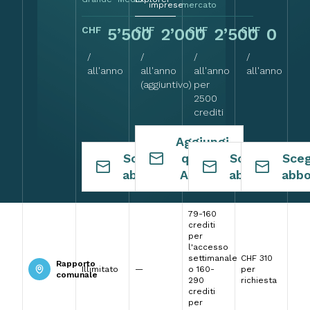
imprese
mercato
CHF
CHF
CHF
CHF
5’500
2’000
2’500
0
/
/
/
/
all'anno
all'anno
all'anno
all'anno
(aggiuntivo)
per
2500
crediti
Aggiungi
Scegli questo
questo
Scegli quest
Sceg
abbonamento
Add-on
abbonament
abb
79-160
crediti
per
l'accesso
settimanale
CHF 310
Rapporto
Illimitato
—
o 160-
per
comunale
290
richiesta
crediti
per