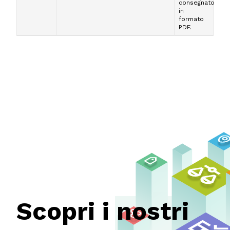
consegnato
in
formato
PDF.
Scopri i nostri