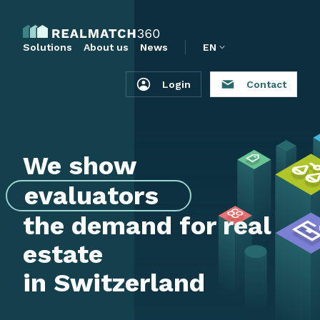
Solutions
About us
News
EN
Login
Contact
We show
e
v
a
l
u
a
t
o
r
s
&
c
o
n
the demand for real
estate
in Switzerland