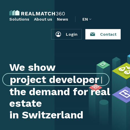
Solutions
About us
News
EN
Login
Contact
We show
p
r
o
j
e
c
t
d
e
v
e
l
o
p
e
r
s
the demand for real
estate
in Switzerland